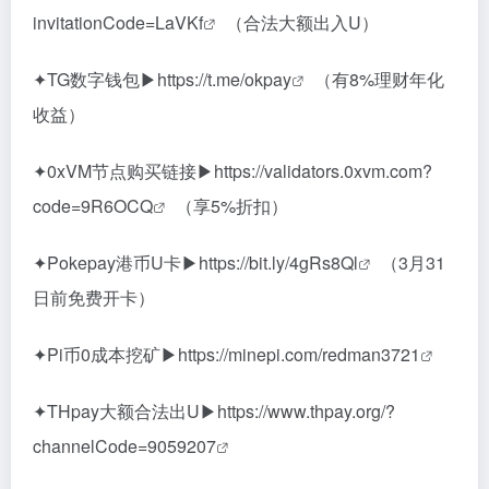
invitationCode=LaVKf
（合法大额出入U）
✦TG数字钱包▶
https://t.me/okpay
（有8%理财年化
收益）
✦0xVM节点购买链接▶
https://validators.0xvm.com?
code=9R6OCQ
（享5%折扣）
✦Pokepay港币U卡▶
https://bit.ly/4gRs8Ql
（3月31
日前免费开卡）
✦Pi币0成本挖矿▶
https://minepi.com/redman3721
✦THpay大额合法出U▶
https://www.thpay.org/?
channelCode=9059207