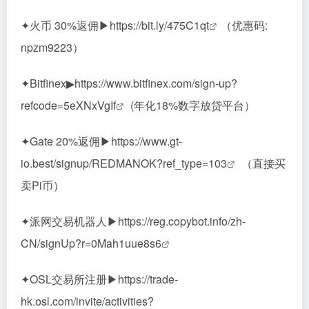
✦火币 30%返佣▶
https://bit.ly/475C1qt
（优惠码:
npzm9223）
✦Bitfinex▶
https://www.bitfinex.com/sign-up?
refcode=5eXNxVgIf
(年化18%数字放贷平台）
✦Gate 20%返佣▶
https://www.gt-
io.best/signup/REDMANOK?ref_type=103
（直接买
卖Pi币）
✦派网交易机器人▶
https://reg.copybot.info/zh-
CN/signUp?r=0Mah1uue8s6
✦OSL交易所注册▶
https://trade-
hk.osl.com/invite/activities?