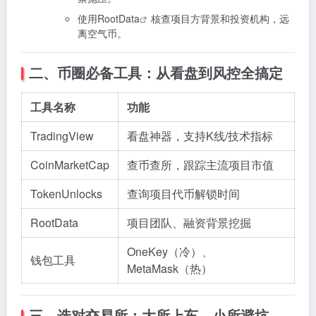
使用
RootData
核查项目方背景和投资机构，远
离空气币。
二、币圈必备工具：从看盘到风控全搞定
工具名称
功能
TradingView
看盘神器，支持K线/技术指标
CoinMarketCap
查币查所，跟踪主流项目市值
TokenUnlocks
查询项目代币解锁时间
RootData
项目团队、融资背景挖掘
OneKey（冷）、
钱包工具
MetaMask（热）
三、选对交易所：大所上车，小所避坑