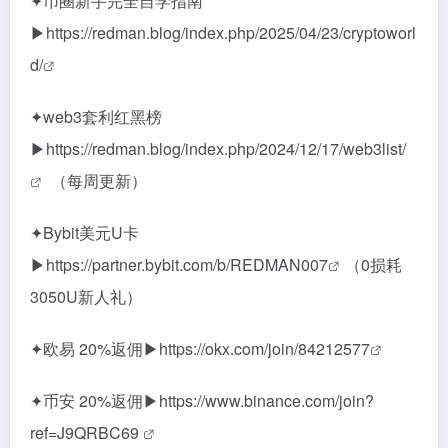
✦币圈新手完全自学指南
▶
https://redman.blog/index.php/2025/04/23/cryptoworl
d/
✦web3套利红黑榜
▶
https://redman.blog/index.php/2024/12/17/web3list/
（每周更新）
✦Bybit美元U卡
▶
https://partner.bybit.com/b/REDMAN007
（0损耗
3050U新人礼）
✦欧易 20%返佣▶
https://okx.com/join/84212577
✦币安 20%返佣▶
https://www.binance.com/join?
ref=J9QRBC69