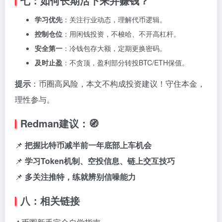
七：如何长期活下来并赚钱？
学习优先
：关注行业动态，理解代币逻辑。
控制仓位
：用闲钱投资，不梭哈、不开高杠杆。
安全第一
：冷钱包存大额，定期更换密码。
及时止盈
：不贪顶，盈利部分转投BTC/ETH保值。
提示
：币圈高风险，本文不构成投资建议！守住本金，
理性参与。
Redman建议：🧭
📌
把握比特币减半前一年底部上车机会
📌
学习Token机制、空投信息、链上交互技巧
📌
多关注推特，练就辨别信噪能力
八：相关链接