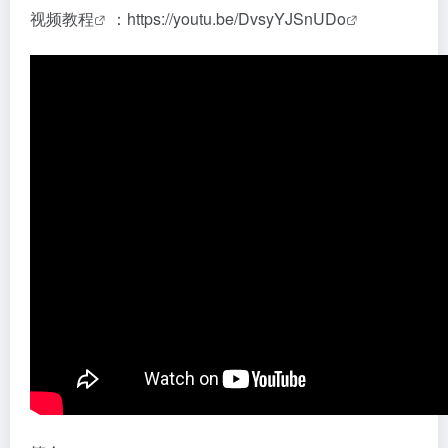
视频
教程
：
https://youtu.be/DvsyYJSnUDo