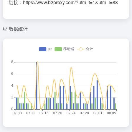
链接：https://www.b2proxy.com/?utm_t=1&utm_i=88
数据统计