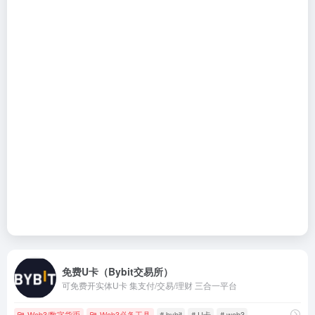
免费U卡（Bybit交易所）
可免费开实体U卡 集支付/交易/理财 三合一平台
Web3/数字货币
Web3必备工具
# bybit
# U卡
# web3