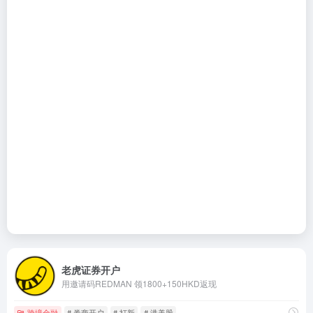
老虎证券开户
用邀请码REDMAN 领1800+150HKD返现
跨境金融
# 券商开户
# 打新
# 港美股