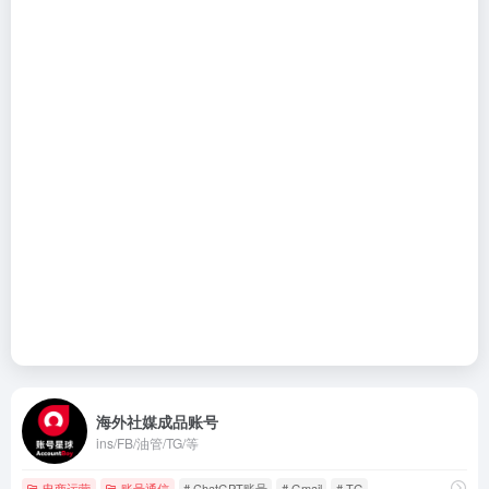
海外社媒成品账号
ins/FB/油管/TG/等
电商运营
账号通信
# ChatGPT账号
# Gmail
# TG