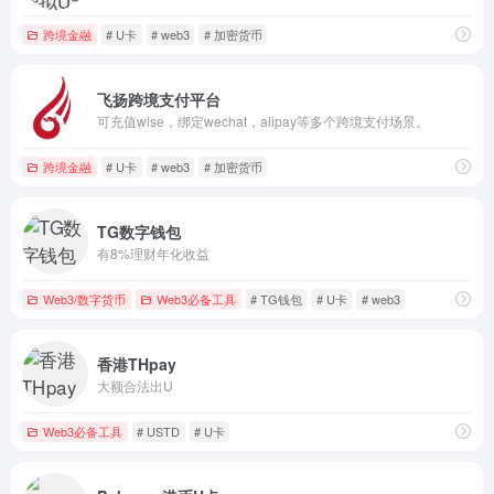
跨境金融
# U卡
# web3
# 加密货币
飞扬跨境支付平台
可充值wise，绑定wechat，alipay等多个跨境支付场景。
跨境金融
# U卡
# web3
# 加密货币
TG数字钱包
有8%理财年化收益
Web3/数字货币
Web3必备工具
# TG钱包
# U卡
# web3
香港THpay
大额合法出U
Web3必备工具
# USTD
# U卡