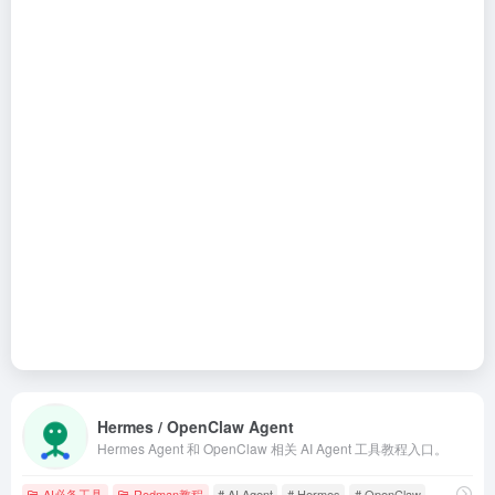
Hermes / OpenClaw Agent
Hermes Agent 和 OpenClaw 相关 AI Agent 工具教程入口。
AI必备工具
Redman教程
# AI Agent
# Hermes
# OpenClaw