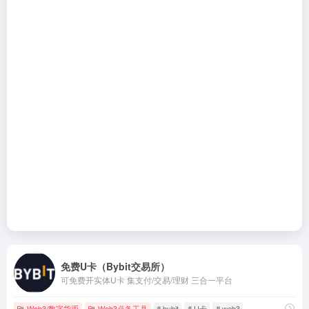
免费U卡（Bybit交易所）
可免费开实体U卡 集支付/交易/理财 三合一平台
Web3/数字货币
Web3必备工具
# bybit
# U卡
# web3